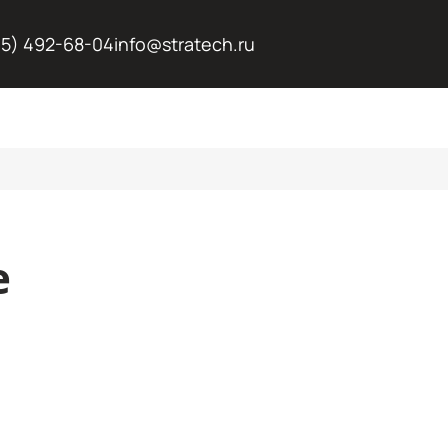
95) 492-68-04
info@stratech.ru
е