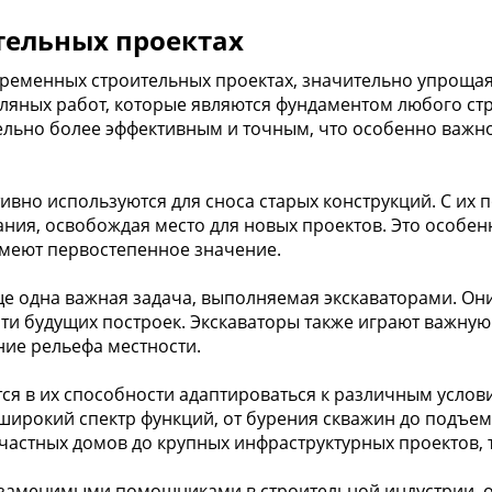
ительных проектах
ременных строительных проектах, значительно упрощая
яных работ, которые являются фундаментом любого стро
ельно более эффективным и точным, что особенно важно
ивно используются для сноса старых конструкций. С и
ния, освобождая место для новых проектов. Это особен
 имеют первостепенное значение.
е одна важная задача, выполняемая экскаваторами. Они
и будущих построек. Экскаваторы также играют важную 
ие рельефа местности.
тся в их способности адаптироваться к различным усло
ирокий спектр функций, от бурения скважин до подъем
частных домов до крупных инфраструктурных проектов, т
езаменимыми помощниками в строительной индустрии, о