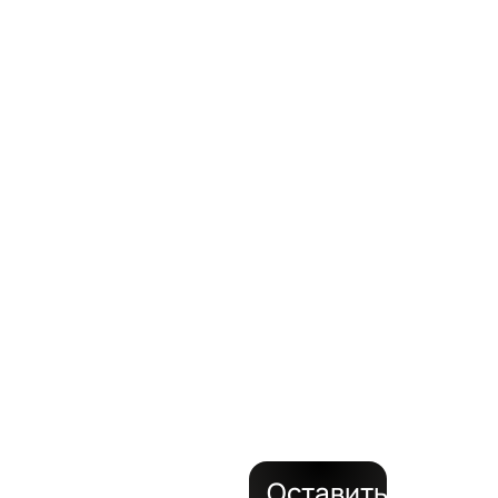
ВАШИ
ЗАДАЧ
с
поставкой
на объект
за 24
часа
Оставить