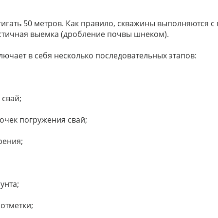
тигать 50 метров. Как правило, скважины выполняются с 
стичная выемка (дробление почвы шнеком).
ючает в себя несколько последовательных этапов:
 свай;
точек погружения свай;
рения;
унта;
 отметки;