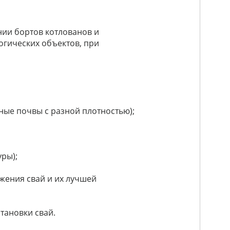
нии бортов котлованов и
огических объектов, при
ные почвы с разной плотностью);
ры);
жения свай и их лучшей
становки
свай.