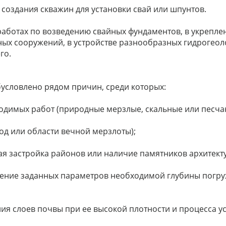
 создания скважин для установки свай или шпунтов.
 работах по возведению свайных фундаментов, в укрепле
ых сооружений, в устройстве разнообразных гидрогеол
го.
условлено рядом причин, среди которых:
водимых работ (природные мерзлые, скальные или песча
од или области вечной мерзлоты);
ая застройка районов или наличие памятников архитекту
ение заданных параметров необходимой глубины погру
я слоев почвы при ее высокой плотности и процесса у