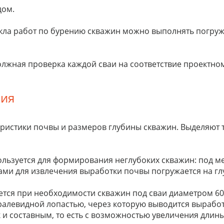
дом.
икла работ по бурению скважин можно выполнять погру
лжная проверка каждой сваи на соответствие проектном
ния
еристики почвы и размеров глубины скважин. Выделяют 
льзуется для формирования неглубоких скважин: под м
ми для извлечения выработки почвы погружается на глу
тся при необходимости скважин под сваи диаметром 600
ралевидной лопастью, через которую выводится выработ
 и составным, то есть с возможностью увеличения длины