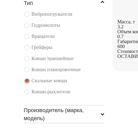
Тип
Вибропогружатели
Масса, т
Гидромолоты
3.2
Объем ков
Вращатели
0.7
Габаритн
600
Грейферы
Стоимост
ОСТАВИ
Ковши траншейные
Ковши планировочные
Скальные ковши
Ковши-рыхлители
Производитель (марка,
модель)