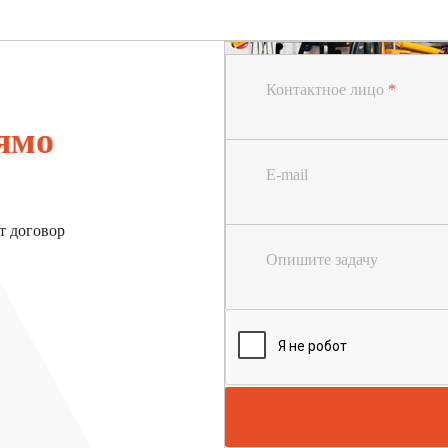
Контактное лицо
*
ямо
E-mail
т договор
Опишите задачу