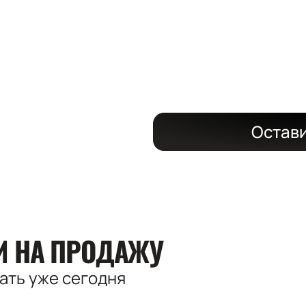
на длительный
со скидкой до
Остави
КИ
НА ПРОДАЖУ
вать
уже сегодня