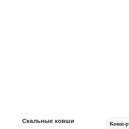
ЭКСКАВАТОРЫ
БУЛЬДОЗЕРЫ
ЖИЛЫЕ
ТРАЛЫ
ВАГОНЫ,
КОНТЕЙНЕРЫ
Скальные ковши
Ковш-р