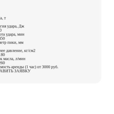
а, т
гия удара, Дж
0
ота удара, мин
450
етр пики, мм
чее давление, кг/см2
180
к масла, л/мин
260
мость аренды (1 час)
от 3000 руб.
АВИТЬ ЗАЯВКУ