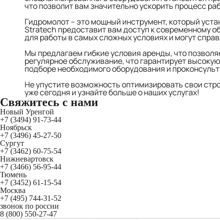
что позволит вам значительно ускорить процесс раб
Гидромолот – это мощный инструмент, который уста
Stratech предоставит вам доступ к современному 
для работы в самых сложных условиях и могут спра
Мы предлагаем гибкие условия аренды, что позволя
регулярное обслуживание, что гарантирует высокую
подборе необходимого оборудования и проконсульт
Не упустите возможность оптимизировать свои стр
уже сегодня и узнайте больше о наших услугах!
Свяжитесь
с нами
Новый Уренгой
+7 (3494) 91-73-44
Ноябрьск
+7 (3496) 45-27-50
Сургут
+7 (3462) 60-75-54
Нижневартовск
+7 (3466) 56-95-44
Тюмень
+7 (3452) 61-15-54
Москва
+7 (495) 744-31-52
звонок по россии
8 (800) 550-27-47