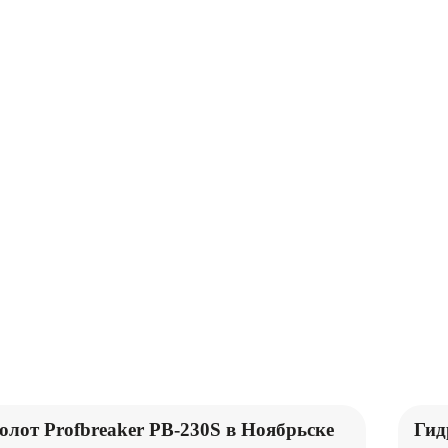
ПОДЪЕМНИКИ
КАТКИ
М
ПОГРУЗЧИКИ
лот Profbreaker PB-230S в Ноябрьске
Гид