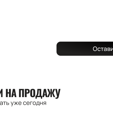
на длительный
со скидкой до
Остави
КИ
НА ПРОДАЖУ
вать
уже сегодня