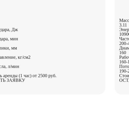
Масс
3.11
удара, Дж
Энер
1090
дара, мин
Част
200-
пики, мм
Диам
160
авление, кг/см2
Рабо
160-
ла, л/мин
Пото
190-
ь аренды (1 час)
от 2500 руб.
Стои
ТЬ ЗАЯВКУ
ОСТ