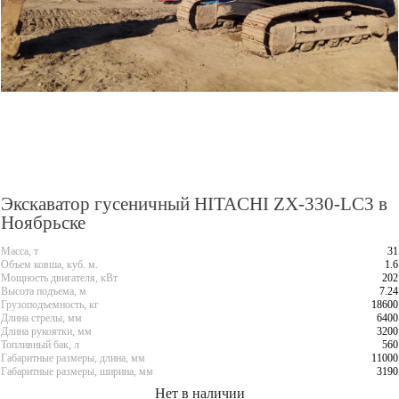
Экскаватор гусеничный HITACHI ZX-330-LC3 в
Ноябрьске
Масса, т
31
Объем ковша, куб. м.
1.6
Мощность двигателя, кВт
202
Высота подъема, м
7.24
Грузоподъемность, кг
18600
Длина стрелы, мм
6400
Длина рукоятки, мм
3200
Топливный бак, л
560
Габаритные размеры, длина, мм
11000
Габаритные размеры, ширина, мм
3190
Нет в наличии