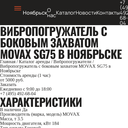
+7
(49
О
Ноябрьск
Каталог
Новости
Контакты
49
нас
68-
04
ВИБРОПОГРУЖАТЕЛЬ С
БОКОВЫМ ЗАХВАТОМ
MOVAX SG75 В НОЯБРЬСКЕ
Главная
/
Каталог аренды
/
Вибропогружатели
/
Вибропогружатель с боковым захватом MOVAX SG75 в
Ноябрьске
Стоимость аренды (1 час)
от 5000 руб.
Заказать
Ежедневно с 9:00 до 18:00
+7 (495) 492-68-04
ХАРАКТЕРИСТИКИ
В наличии
Да
Производитель (марка, модель)
MOVAX
Масса, т
3.5
Мощность двигателя, кВт
184
Тип захвата
Боковой