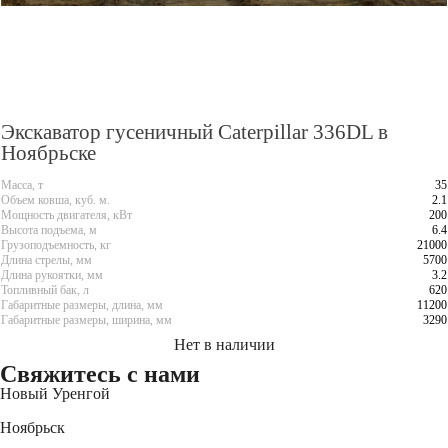
Экскаватор гусеничный Caterpillar 336DL в
Ноябрьске
Масса, т
35
Объем ковша, куб. м.
2.1
Мощность двигателя, кВт
200
Высота подъема, м
6.4
Грузоподъемность, кг
21000
Длина стрелы, мм
5700
Длина рукоятки, мм
3.2
Топливный бак, л
620
Габаритные размеры, длина, мм
11200
Габаритные размеры, ширина, мм
3290
Нет в наличии
Свяжитесь
с нами
Новый Уренгой
+7 (3494) 91-73-44
Ноябрьск
+7 (3496) 45-27-50