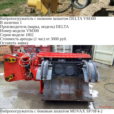
Вибропогружатель с нижним захватом DELTA VM300
В наличии
1
Производитель (марка, модель)
DELTA
Номер модели
VM300
Серия модели
1802
Стоимость аренды (1 час)
от 3000 руб.
Оставить заявку
Вибропогружатель с боковым захватом MOVAX SP70F4-2