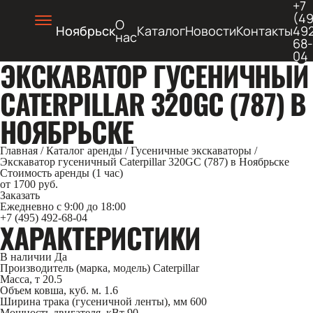
+7
(49
О
Ноябрьск
Каталог
Новости
Контакты
49
нас
68-
04
ЭКСКАВАТОР ГУСЕНИЧНЫЙ
CATERPILLAR 320GC (787) В
НОЯБРЬСКЕ
Главная
/
Каталог аренды
/
Гусеничные экскаваторы
/
Экскаватор гусеничный Caterpillar 320GC (787) в Ноябрьске
Стоимость аренды (1 час)
от 1700 руб.
Заказать
Ежедневно с 9:00 до 18:00
+7 (495) 492-68-04
ХАРАКТЕРИСТИКИ
В наличии
Да
Производитель (марка, модель)
Caterpillar
Масса, т
20.5
Объем ковша, куб. м.
1.6
Ширина трака (гусеничной ленты), мм
600
Мощность двигателя, кВт
90