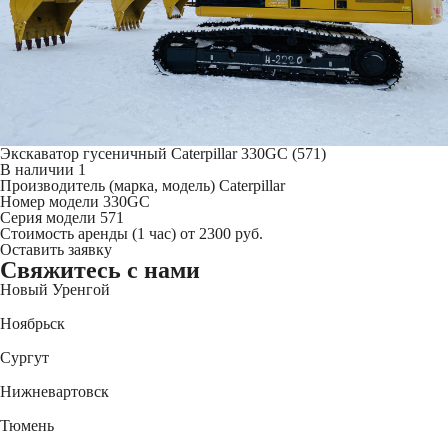
Экскаватор гусеничный Caterpillar 330GC (571)
В наличии
1
Производитель (марка, модель)
Caterpillar
Номер модели
330GC
Серия модели
571
Стоимость аренды (1 час)
от 2300 руб.
Оставить заявку
Свяжитесь
с нами
Новый Уренгой
+7 (3494) 91-73-44
Ноябрьск
+7 (3496) 45-27-50
Сургут
+7 (3462) 60-75-54
Нижневартовск
+7 (3466) 56-95-44
Тюмень
+7 (3452) 61-15-54