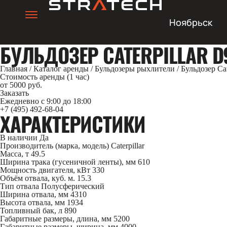
Ноябрьск
БУЛЬДОЗЕР CATERPILLAR D
Главная
/
Каталог аренды
/
Бульдозеры рыхлители
/
Бульдозер Ca
Стоимость аренды (1 час)
от 5000 руб.
Заказать
Ежедневно с 9:00 до 18:00
+7 (495) 492-68-04
ХАРАКТЕРИСТИКИ
В наличии
Да
Производитель (марка, модель)
Caterpillar
Масса, т
49.5
Ширина трака (гусеничной ленты), мм
610
Мощность двигателя, кВт
330
Объём отвала, куб. м.
15.3
Тип отвала
Полусферический
Ширина отвала, мм
4310
Высота отвала, мм
1934
Топливный бак, л
890
Габаритные размеры, длина, мм
5200
Габаритные размеры, ширина, мм
4000