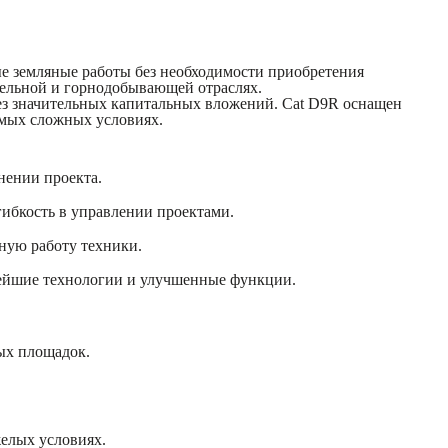
ые земляные работы без необходимости приобретения
тельной и горнодобывающей отраслях.
ез значительных капитальных вложений. Cat D9R оснащен
амых сложных условиях.
нении проекта.
ибкость в управлении проектами.
ную работу техники.
овейшие технологии и улучшенные функции.
ных площадок.
желых условиях.