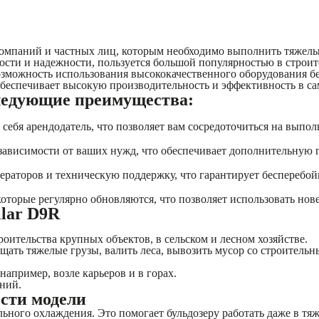
я компаний и частных лиц, которым необходимо выполнить тяжел
ности и надежности, пользуется большой популярностью в строи
озможность использования высококачественного оборудования б
беспечивает высокую производительность и эффективность в с
следующие преимущества:
себя арендодатель, что позволяет вам сосредоточиться на выпол
ависимости от ваших нужд, что обеспечивает дополнительную г
раторов и техническую поддержку, что гарантирует бесперебой
 которые регулярно обновляются, что позволяет использовать н
llar D9R
ительства крупных объектов, в сельском и лесном хозяйстве.
ать тяжелые грузы, валить леса, вывозить мусор со строитель
 например, возле карьеров и в горах.
ений.
сти модели
ного охлаждения. Это помогает бульдозеру работать даже в тя