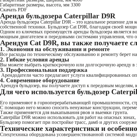
Габаритные размеры, высота, мм
3300
Скачать PDF
Аренда бульдозера Caterpillar D9R
Аренда бульдозера Caterpillar D9R – это идеальное решение дл
собственной техники. Бульдозер Cat D9R, благодаря своей мощ
Одним из ключевых преимуществ аренды бульдозера является в
мощным двигателем и передовыми системами управления, что о
Арендуя Cat D9R, вы также получаете 
1. Экономия на обслуживании и ремонте
Все расходы по техническому обслуживанию и ремонту берет на 
2. Гибкие условия аренды
Вы можете выбрать краткосрочную или долгосрочную аренду в з
3. Профессиональная поддержка
Арендодатели часто предлагают услуги квалифицированных опе
4. Современное оборудование
Арендуя бульдозер, вы получаете доступ к передовым моделям,
Для чего используется бульдозер Caterpi
Его применяют в горноперерабатывающей промышленности, стро
С помощью него можно сносить ненужные конструкции, перемещ
Также применяется для выкапывания рвов и выемки грунта.
Caterpillar D9R можно использовать для работ на опасных зонах,
Бульдозер помогает при постройке трасс, дамб и других сооруж
Технические характеристики и особенно
Спецтехника оборудована усовершенствованной системой модуль