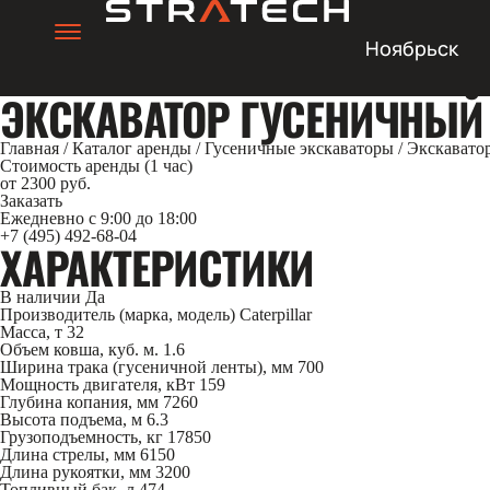
Ноябрьск
ЭКСКАВАТОР ГУСЕНИЧНЫЙ C
Главная
/
Каталог аренды
/
Гусеничные экскаваторы
/
Экскаватор
Стоимость аренды (1 час)
от 2300 руб.
Заказать
Ежедневно с 9:00 до 18:00
+7 (495) 492-68-04
ХАРАКТЕРИСТИКИ
В наличии
Да
Производитель (марка, модель)
Caterpillar
Масса, т
32
Объем ковша, куб. м.
1.6
Ширина трака (гусеничной ленты), мм
700
Мощность двигателя, кВт
159
Глубина копания, мм
7260
Высота подъема, м
6.3
Грузоподъемность, кг
17850
Длина стрелы, мм
6150
Длина рукоятки, мм
3200
Топливный бак, л
474