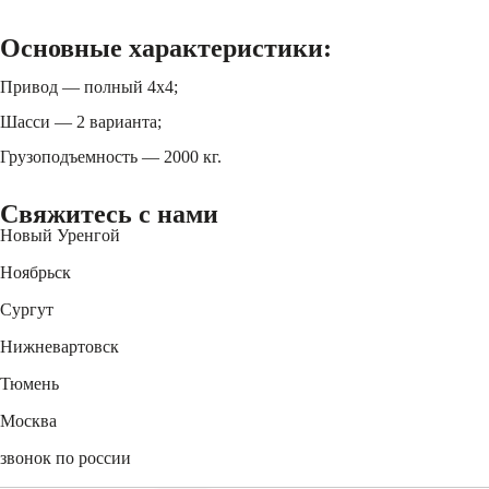
Основные характеристики:
Привод — полный 4х4;
Шасси — 2 варианта;
Грузоподъемность — 2000 кг.
Свяжитесь
с нами
Новый Уренгой
+7 (3494) 91-73-44
Ноябрьск
+7 (3496) 45-27-50
Сургут
+7 (3462) 60-75-54
Нижневартовск
+7 (3466) 56-95-44
Тюмень
+7 (3452) 61-15-54
Москва
+7 (495) 744-31-52
звонок по россии
8 (800) 550-27-47