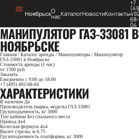
+7
(49
О
Ноябрьск
Каталог
Новости
Контакты
49
нас
68-
04
МАНИПУЛЯТОР ГАЗ-33081 В
НОЯБРЬСКЕ
Главная
/
Каталог аренды
/
Манипуляторы
/
Манипулятор
ГАЗ-33081 в Ноябрьске
Стоимость аренды (1 час)
от 1500 руб.
Заказать
Ежедневно с 9:00 до 18:00
+7 (495) 492-68-04
ХАРАКТЕРИСТИКИ
В наличии
Да
Производитель (марка, модель)
ГАЗ-33081
Грузоподъемность, кг
3000
Тип кабины
Без спального места
Привод
4х4
Колесная формула
4х4
Вылет стрелы, м
6.75
Грузоподъемность платформы, кг
3000