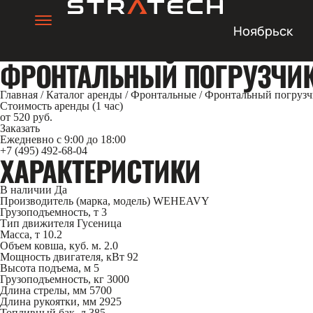
Ноябрьск
ФРОНТАЛЬНЫЙ ПОГРУЗЧИК 
Главная
/
Каталог аренды
/
Фронтальные
/
Фронтальный погрузч
Стоимость аренды (1 час)
от 520 руб.
Заказать
Ежедневно с 9:00 до 18:00
+7 (495) 492-68-04
ХАРАКТЕРИСТИКИ
В наличии
Да
Производитель (марка, модель)
WEHEAVY
Грузоподъемность, т
3
Тип движителя
Гусеница
Масса, т
10.2
Объем ковша, куб. м.
2.0
Мощность двигателя, кВт
92
Высота подъема, м
5
Грузоподъемность, кг
3000
Длина стрелы, мм
5700
Длина рукоятки, мм
2925
Топливный бак, л
385