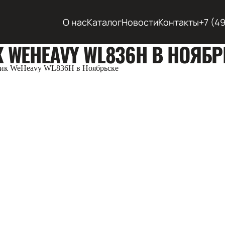
О нас
Каталог
Новости
Контакты
+7 (4
WEHEAVY WL836H В НОЯБР
ик WeHeavy WL836H в Ноябрьске